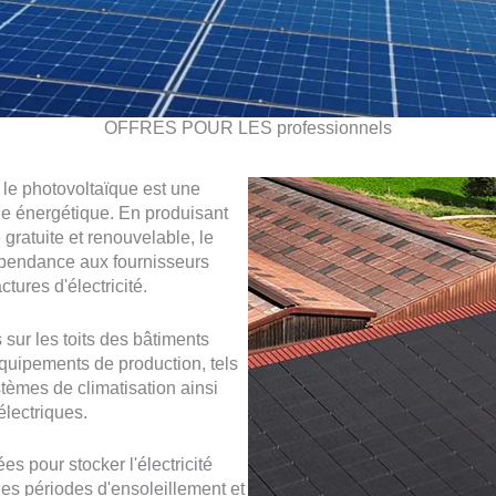
OFFRES POUR LES professionnels
 le photovoltaïque est une
ie énergétique. En produisant
e gratuite et renouvelable, le
épendance aux fournisseurs
ctures d'électricité.
 sur les toits des bâtiments
 équipements de production, tels
stèmes de climatisation ainsi
lectriques.
es pour stocker l'électricité
les périodes d'ensoleillement et