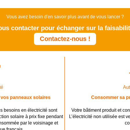
Vous avez besoin d'en savoir plus avant de vous lancer ?
us contacter pour échanger sur la faisabilit
Contactez-nous !
té
Au
r vos panneaux solaires
Consommer sa pro
 besoins en électricité sont
Votre bâtiment produit et co
ction solaire à prix fixe pendant
L’électricité non utilisée es
consommée par le voisinage et
co
ue français.