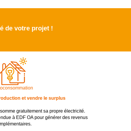
é de votre projet !
toconsommation
duction et vendre le surplus
nsomme gratuitement sa propre électricité.
t vendue à EDF OA pour générer des revenus
mplémentaires.