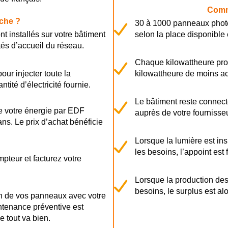
Comm
che ?
30 à 1000 panneaux photo
 installés sur votre bâtiment
selon la place disponible
tés d’accueil du réseau.
Chaque kilowattheure pro
our injecter toute la
kilowattheure de moins ac
ité d’électricité fournie.
Le bâtiment reste connec
de votre énergie par EDF
auprès de votre fournisseu
ns. Le prix d’achat bénéficie
Lorsque la lumière est in
les besoins, l’appoint est 
pteur et facturez votre
Lorsque la production des
besoins, le surplus est alo
on de vos panneaux avec votre
intenance préventive est
e tout va bien.