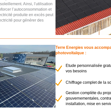
oleillement. Ainsi, l'utilisation
enforcer l’autoconsommation et
ectricité produite en excès peut
ctricité pour générer des
Terre Energies vous accompa
photovoltaïque :
Etude personnalisée gratui
vos besoins
Chiffrage complet de la so
Gestion complète du proje
gouvernementales, contrat
installation, mise en servi