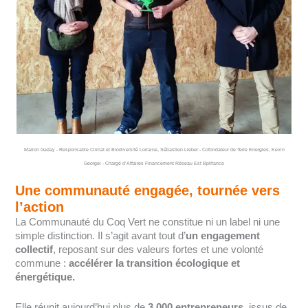
Marion Gaday - Responsable Climat et Biodiversité Lorraine, Sébastien Lieber - Cofondateur de Terre Energies, Kevin
Georgel - Chargé d’Affaires Financement Réseau Est Bpifrance
Une communauté engagée, tournée vers
l’action
La Communauté du Coq Vert ne constitue ni un label ni une
simple distinction. Il s’agit avant tout d’
un engagement
collectif
, reposant sur des valeurs fortes et une volonté
commune :
accélérer la transition écologique et
énergétique.
Elle réunit aujourd’hui plus de
3 000 entrepreneurs
, issus de