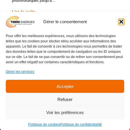
photovoltaïques jusqu’à…
Lire la suite
Gérer le consentement
Pour offrir les meilleures expériences, nous utilisons des technologies
03 83 16 42 93
telles que les cookies pour stocker et/ou accéder aux informations des
contact@terreenergies.fr
appareils. Le fait de consentir à ces technologies nous permettra de traiter
des données telles que le comportement de navigation ou les ID uniques
16 B Allée des Bonnetons
sur ce site. Le fait de ne pas consentir ou de retirer son consentement peut
avoir un effet négatif sur certaines caractéristiques et fonctions.
54425 PULNOY
Gérer les services
Lun - Ven : 08h - 12h / 13h30 - 17h
Samedi et Dimanche : Fermé
Accepter
Recrutement
Refuser
FAQ
Politique de confidentialité
Mentions Légales
Voir les préférences
CGV
Politique de cookies (UE)
Politique de cookies
Politique de confidentialité
Copyright © 2026 Terre Energies