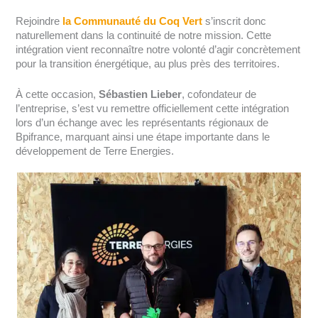
Rejoindre
la Communauté du Coq Vert
s’inscrit donc
naturellement dans la continuité de notre mission. Cette
intégration vient reconnaître notre volonté d’agir concrètement
pour la transition énergétique, au plus près des territoires.
À cette occasion,
Sébastien Lieber
, cofondateur de
l’entreprise, s’est vu remettre officiellement cette intégration
lors d’un échange avec les représentants régionaux de
Bpifrance, marquant ainsi une étape importante dans le
développement de Terre Energies.