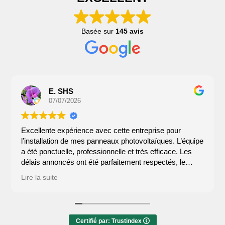
Basée sur
145 avis
E. SHS
07/07/2026
Excellente expérience avec cette entreprise pour
l’installation de mes panneaux photovoltaïques. L’équipe
a été ponctuelle, professionnelle et très efficace. Les
délais annoncés ont été parfaitement respectés, le
chantier a toujours été propre et rangé en fin de journée.
Lire la suite
Les techniciens ont pris le temps de répondre à toutes
mes questions et de m’expliquer le fonctionnement de
l’installation. Un travail de qualité avec un vrai souci du
détail. Je recommande sans hésiter.
Certifié par: Trustindex