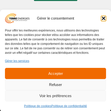
Gérer le consentement
Pour offrir les meilleures expériences, nous utilisons des technologies
03 83 16 42 93
telles que les cookies pour stocker et/ou accéder aux informations des
contact@terreenergies.fr
appareils. Le fait de consentir à ces technologies nous permettra de traiter
des données telles que le comportement de navigation ou les ID uniques
16 B Allée des Bonnetons
sur ce site. Le fait de ne pas consentir ou de retirer son consentement peut
avoir un effet négatif sur certaines caractéristiques et fonctions.
54425 PULNOY
Gérer les services
Lun - Ven : 08h - 12h / 13h30 - 17h
Samedi et Dimanche : Fermé
Accepter
Recrutement
Refuser
FAQ
Politique de confidentialité
Mentions Légales
Voir les préférences
CGV
Politique de cookies (UE)
Politique de cookies
Politique de confidentialité
Copyright © 2026 Terre Energies