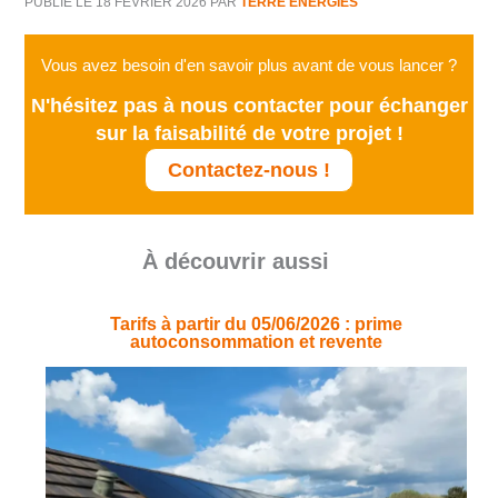
PUBLIÉ LE 18 FÉVRIER 2026
PAR
TERRE ENERGIES
Vous avez besoin d'en savoir plus avant de vous lancer ?
N'hésitez pas à nous contacter pour échanger
sur la faisabilité de votre projet !
Contactez-nous !
À découvrir aussi
Tarifs à partir du 05/06/2026 : prime
autoconsommation et revente