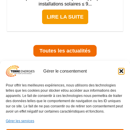
installations solaires ≤ 9...
LIRE LA SUITE
Toutes les actualités
ils nous ont fait confiance
Gérer le consentement
Pour offrir les meilleures expériences, nous utilisons des technologies
03 83 16 42 93
telles que les cookies pour stocker et/ou accéder aux informations des
contact@terreenergies.fr
appareils. Le fait de consentir à ces technologies nous permettra de traiter
des données telles que le comportement de navigation ou les ID uniques
16 B Allée des Bonnetons
sur ce site. Le fait de ne pas consentir ou de retirer son consentement peut
avoir un effet négatif sur certaines caractéristiques et fonctions.
54425 PULNOY
Gérer les services
Lun - Ven : 08h - 12h / 13h30 - 17h