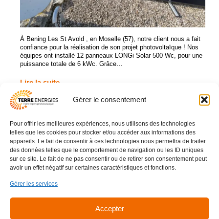
À Bening Les St Avold , en Moselle (57), notre client nous a fait
confiance pour la réalisation de son projet photovoltaïque ! Nos
équipes ont installé 12 panneaux LONGi Solar 500 Wc, pour une
puissance totale de 6 kWc. Grâce…
Lire la suite
Gérer le consentement
Pour offrir les meilleures expériences, nous utilisons des technologies
03 83 16 42 93
telles que les cookies pour stocker et/ou accéder aux informations des
contact@terreenergies.fr
appareils. Le fait de consentir à ces technologies nous permettra de traiter
des données telles que le comportement de navigation ou les ID uniques
16 B Allée des Bonnetons
sur ce site. Le fait de ne pas consentir ou de retirer son consentement peut
avoir un effet négatif sur certaines caractéristiques et fonctions.
54425 PULNOY
Gérer les services
Lun - Ven : 08h - 12h / 13h30 - 17h
Samedi et Dimanche : Fermé
Accepter