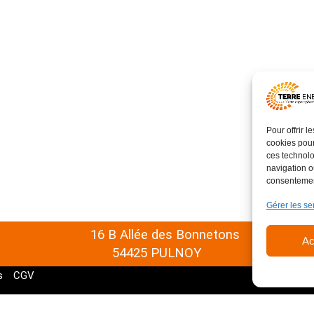
Rembercourt
(55)
Pour offrir 
cookies pour
ces technolo
navigation ou
consentement
Gérer les se
16 B Allée des Bonnetons
Ac
54425 PULNOY
s
CGV
Optimized by Seraphinite Accelerator