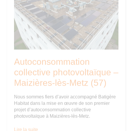
Autoconsommation
collective photovoltaïque –
Maizières-lès-Metz (57)
Nous sommes fiers d’avoir accompagné Batigère
Habitat dans la mise en œuvre de son premier
projet d’autoconsommation collective
photovoltaïque à Maizières-lès-Metz.
Autoconsommation
Lire la suite
collective
Professionnels
photovoltaïque
–