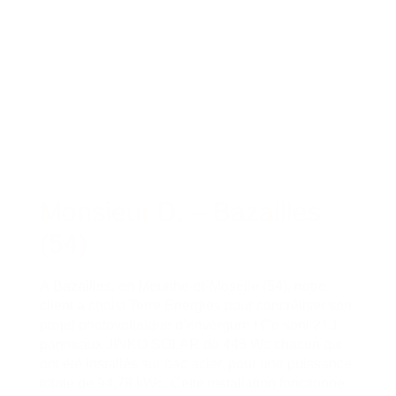
Monsieur D. – Bazailles
(54)
À Bazailles, en Meurthe-et-Moselle (54), notre
client a choisi Terre Energies pour concrétiser son
projet photovoltaïque d’envergure ! Ce sont 213
panneaux JINKO SOLAR de 445 Wc chacun qui
ont été installés sur bac acier, pour une puissance
totale de 94,78 kWc. Cette installation fonctionne
en vente en totalité : toute l’électricité produite est
injectée
Monsieur
Lire la suite
D.