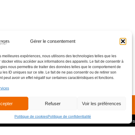
Gérer le consentement
les meilleures expériences, nous utilisons des technologies telles que les
 stocker et/ou accéder aux informations des appareils. Le fait de consentir à
gies nous permettra de traiter des données telles que le comportement de
 les ID uniques sur ce site. Le fait de ne pas consentir ou de retirer son
 peut avoir un effet négatif sur certaines caractéristiques et fonctions.
rvices
Lun - Ven : 08h - 12h / 13h30 - 17h
cepter
Refuser
Voir les préférences
Samedi et Dimanche : Fermé
Politique de cookies
Politique de confidentialité
Copyright © 2026 Terre Energies