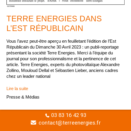
TERRE ENERGIES DANS
L’EST RÉPUBLICAIN
Vous l’avez peut-être aperçu en feuilletant l’édition de l’Est
Républicain du Dimanche 30 Avril 2023 : un publi-reportage
présentant la société Terre Energies. Merci à l’équipe du
journal pour son professionnalisme et la pertinence de cet
article. Terre Energies, experts du photovoltaïque Alexandre
Zollino, Mouloud Dellal et Sébastien Lieber, anciens cadres
chez un leader national
TERRE
Lire la suite
ENERGIES
Presse & Médias
DANS
L’EST
RÉPUBLICAIN
03 83 16 42 93
contact@terreenergies.fr