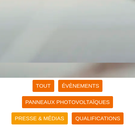
Filtrer
TOUT
ÉVÈNEMENTS
les
publications
par
catégorie
PANNEAUX PHOTOVOLTAÏQUES
PRESSE & MÉDIAS
QUALIFICATIONS