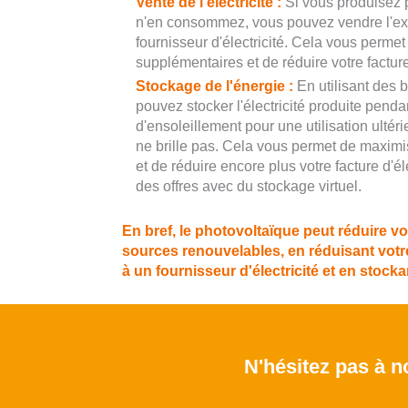
Vente de l'électricité :
Si vous produisez p
n'en consommez, vous pouvez vendre l'excé
fournisseur d'électricité. Cela vous perme
supplémentaires et de réduire votre facture 
Stockage de l'énergie :
En utilisant des 
pouvez stocker l'électricité produite penda
d'ensoleillement pour une utilisation ultér
ne brille pas. Cela vous permet de maxim
et de réduire encore plus votre facture d'él
des offres avec du stockage virtuel.
En bref, le photovoltaïque peut réduire vo
sources renouvelables, en réduisant votre
à un fournisseur d'électricité et en stockan
N'hésitez pas à no