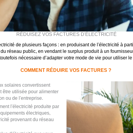
RÉDUISEZ VOS FACTURES D'ÉLECTRICITÉ
ctricité de plusieurs façons : en produisant de l'électricité à pa
u réseau public, en vendant le surplus produit à un fournisseur d'
est toutefois nécessaire d’adapter votre mode de vie pour utiliser
COMMENT RÉDUIRE VOS FACTURES ?
 solaires convertissent
ut être utilisée pour alimenter
n ou de l'entreprise.
ment l'électricité produite par
équipements électriques,
icité provenant du réseau