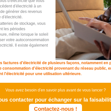
lus d'électricité que vous
dent d'électricité à un
t de générer des revenus
d'électricité.
batteries de stockage, vous
nt les périodes
ieure, même lorsque le soleil
iser votre autoconsommation
ectricité. Il existe également
s factures d'électricité de plusieurs façons, notamment en pr
 consommation d'électricité provenant du réseau public, en 
t l'électricité pour une utilisation ultérieure.
Vous avez besoin d'en savoir plus avant de vous lancer ?
us contacter pour échanger sur la faisabilit
Contactez-nous !