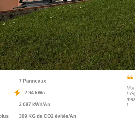
7 Panneaux
Mon
2,94 kWc
L’é
mes
3 087 kWh/An
!
plus
309 KG de CO2 évités/An