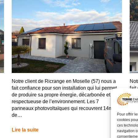
Notre client de Ricrange en Moselle (57) nous a
Not
fait confiance pour son installation qui lui permet
fait
de produire sa propre énergie, décarbonée et
de 
respectueuse de l’environnement. Les 7
res
panneaux photovoltaïques qui recouvrent 14m2
pan
Pour offrir 
de…
de
cookies pour
ces technolo
Lire la suite
Lire
navigation ou
consentement