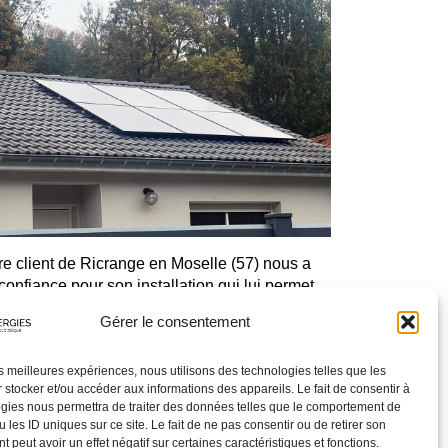
re client de Ricrange en Moselle (57) nous a
 confiance pour son installation qui lui permet
produire sa propre énergie, décarbonée et
Gérer le consentement
pectueuse de l’environnement. Les 7
neaux photovoltaïques qui recouvrent 14m2
les meilleures expériences, nous utilisons des technologies telles que les
…
 stocker et/ou accéder aux informations des appareils. Le fait de consentir à
gies nous permettra de traiter des données telles que le comportement de
 la suite
 les ID uniques sur ce site. Le fait de ne pas consentir ou de retirer son
 peut avoir un effet négatif sur certaines caractéristiques et fonctions.