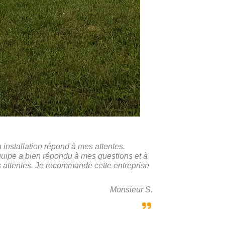
 installation répond à mes attentes.
quipe a bien répondu à mes questions et à
 attentes. Je recommande cette entreprise
Monsieur S.